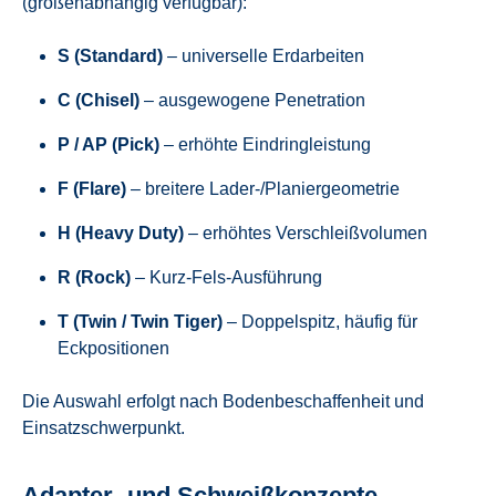
(größenabhängig verfügbar):
S (Standard)
– universelle Erdarbeiten
C (Chisel)
– ausgewogene Penetration
P / AP (Pick)
– erhöhte Eindringleistung
F (Flare)
– breitere Lader-/Planiergeometrie
H (Heavy Duty)
– erhöhtes Verschleißvolumen
R (Rock)
– Kurz-Fels-Ausführung
T (Twin / Twin Tiger)
– Doppelspitz, häufig für
Eckpositionen
Die Auswahl erfolgt nach Bodenbeschaffenheit und
Einsatzschwerpunkt.
Adapter- und Schweißkonzepte