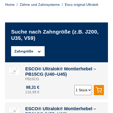
Home
/
Zähne und Zahnsysteme
/
Esco original Ultralok
Suche nach Zahngröße (z.B. J200,
U35, V59)
Zahngröße
ESCO® Ultralok® Montierhebel –
PB15CG (U40–U45)
PB15CG
98,31 €
116,99 €
ESCO® Ultralok® Montierhebel –