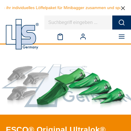
r individuelles Löffelpaket für Minibagger zusammen und sparen beim K
ESCO® Original Ultralok®