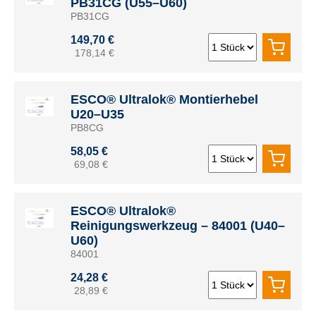
PB31CG (U55–U60)
PB31CG
149,70 €
178,14 €
ESCO® Ultralok® Montierhebel
U20–U35
PB8CG
58,05 €
69,08 €
ESCO® Ultralok®
Reinigungswerkzeug – 84001 (U40–
U60)
84001
24,28 €
28,89 €