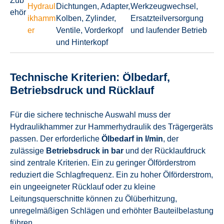
Zub
Hydraul
Dichtungen, Adapter,
Werkzeugwechsel,
ehör
ikhamm
Kolben, Zylinder,
Ersatzteilversorgung
er
Ventile, Vorderkopf
und laufender Betrieb
und Hinterkopf
Technische Kriterien: Ölbedarf,
Betriebsdruck und Rücklauf
Für die sichere technische Auswahl muss der
Hydraulikhammer zur Hammerhydraulik des Trägergeräts
passen. Der erforderliche
Ölbedarf in l/min
, der
zulässige
Betriebsdruck in bar
und der Rücklaufdruck
sind zentrale Kriterien. Ein zu geringer Ölförderstrom
reduziert die Schlagfrequenz. Ein zu hoher Ölförderstrom,
ein ungeeigneter Rücklauf oder zu kleine
Leitungsquerschnitte können zu Ölüberhitzung,
unregelmäßigen Schlägen und erhöhter Bauteilbelastung
führen.