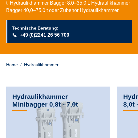
t
,
Hydraulikhammer Bagger 8,0–35,0 t
,
Hydraulikhammer
Bagger 40,0–75,0 t
oder
Zubehör Hydraulikhammer
.
Technische Beratung:
📞
+49 (0)2241 26 56 700
Home
/
Hydraulikhammer
Hydraulikhammer
Hydr
Minibagger 0,8t - 7,0t
8,0t 