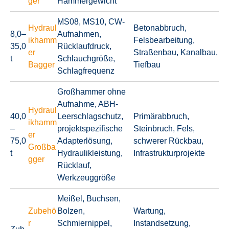
ger
Hammergewicht
MS08, MS10, CW-
Hydraul
Betonabbruch,
8,0–
Aufnahmen,
ikhamm
Felsbearbeitung,
35,0
Rücklaufdruck,
er
Straßenbau, Kanalbau,
t
Schlauchgröße,
Bagger
Tiefbau
Schlagfrequenz
Großhammer ohne
Aufnahme, ABH-
Hydraul
40,0
Leerschlagschutz,
Primärabbruch,
ikhamm
–
projektspezifische
Steinbruch, Fels,
er
75,0
Adapterlösung,
schwerer Rückbau,
Großba
t
Hydraulikleistung,
Infrastrukturprojekte
gger
Rücklauf,
Werkzeuggröße
Meißel, Buchsen,
Zubehö
Bolzen,
Wartung,
r
Schmiernippel,
Instandsetzung,