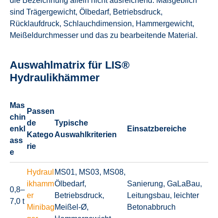
die Bezeichnung allein nicht ausreichend. Maßgeblich
sind Trägergewicht, Ölbedarf, Betriebsdruck,
Rücklaufdruck, Schlauchdimension, Hammergewicht,
Meißeldurchmesser und das zu bearbeitende Material.
Auswahlmatrix für LIS®
Hydraulikhämmer
Mas
Passen
chin
de
Typische
enkl
Einsatzbereiche
Katego
Auswahlkriterien
ass
rie
e
Hydraul
MS01, MS03, MS08,
ikhamm
Ölbedarf,
Sanierung, GaLaBau,
0,8–
er
Betriebsdruck,
Leitungsbau, leichter
7,0 t
Minibag
Meißel-Ø,
Betonabbruch