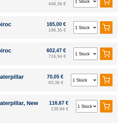
448,36 €
piroc
165,00 €
196,35 €
piroc
602,47 €
716,94 €
terpillar
70,05 €
83,36 €
aterpillar, New
116,67 €
138,84 €