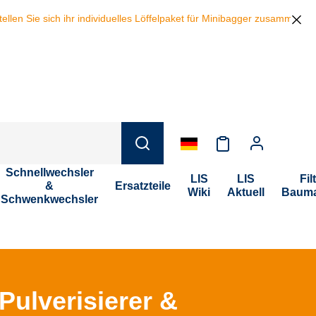
ch ihr individuelles Löffelpaket für Minibagger zusammen und sparen b
Schnellwechsler
LIS
LIS
Fil
&
Ersatzteile
Wiki
Aktuell
Bauma
Schwenkwechsler
Pulverisierer &