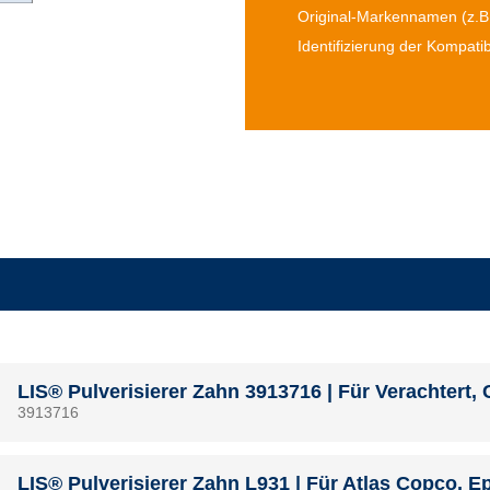
Original-Markennamen (z.B.
Identifizierung der Kompatibi
LIS® Pulverisierer Zahn 3913716 | Für Verachtert, C
3913716
LIS® Pulverisierer Zahn L931 | Für Atlas Copco, E