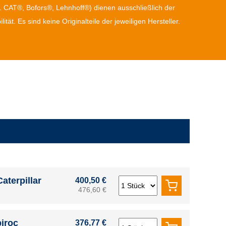
 CAT®, Bofors®, Lehnhoff®) dienen ausschließlich der
lität. Es sind keine Originalteile der jeweiligen Hersteller.
aterpillar
400,50 €
476,60 €
piroc
376,77 €