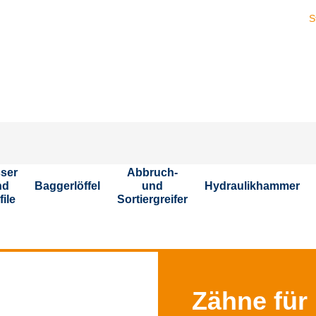
Stellen Sie si
ser
Abbruch-
nd
Baggerlöffel
und
Hydraulikhammer
file
Sortiergreifer
Zähne für 