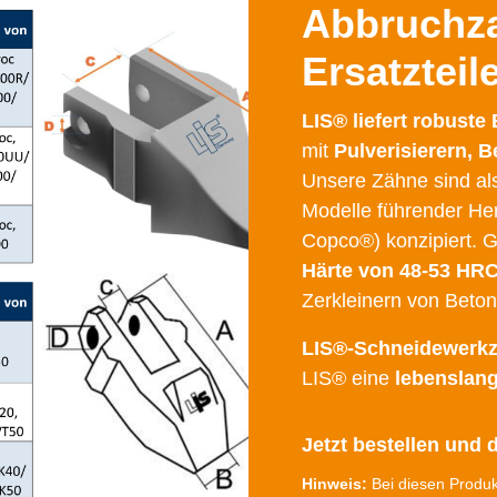
Abbruchz
Ersatzteile
LIS® liefert robuste
mit
Pulverisierern,
Unsere Zähne sind a
Modelle führender Her
Copco®) konzipiert. G
Härte von 48-53 HR
Zerkleinern von Beto
LIS®-Schneidewerk
LIS® eine
lebenslang
Jetzt bestellen und d
Hinweis:
Bei diesen Produk