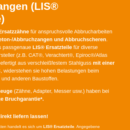
angen (LIS®
)
 Ersatzzähne
für anspruchsvolle Abbrucharbeiten
 Beton-/Abbruchzangen und Abbruchscheren
.
ls passgenaue
LIS® Ersatzteile
für diverse
steller (z.B. CAT®, Verachtert®, Epiroc®/Atlas
efertigt aus verschleißfestem Stahlguss
mit einer
C
, widerstehen sie hohen Belastungen beim
n und anderen Baustoffen.
zeuge
(Zähne, Adapter, Messer usw.) haben bei
e Bruchgarantie*.
irekt liefern lassen!
ten handelt es sich um
LIS® Ersatzteile
. Angegebene