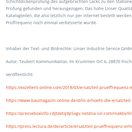
Schichtdickenprüfung des aufgebrachten Lacks zu den Stationen 
Prüfung gefunden und herausgezogen. Das hohe Linser Qualitäts
Katalogteilen, die also letztlich nur per Internet bestellt wer
Prüffrequenz noch einmal verbesserte wurde.
Inhaber der Text- und Bildrechte: Linser Industrie Service Gmb
Autor: Teubert Kommunikation, Im Krummen Ort 6, 28870 Fisc
veröffentlicht:
https://exzellent-online.com/2018/03/ersatzteil-prueffrequenz-
https://www.baumagazin-online.de/d/lis-erhoeht-die-ersatzteil
https://presseboxinfo-cdjtdetq9p5ogv.netdna-ssl.com/inaktiv/l
https://press.lectura.de/de/article/ersatzteil-prueffrequenz-er