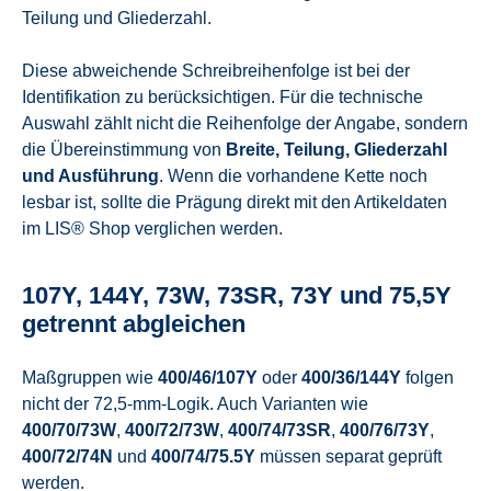
Teilung und Gliederzahl.
Diese abweichende Schreibreihenfolge ist bei der
Identifikation zu berücksichtigen. Für die technische
Auswahl zählt nicht die Reihenfolge der Angabe, sondern
die Übereinstimmung von
Breite, Teilung, Gliederzahl
und Ausführung
. Wenn die vorhandene Kette noch
lesbar ist, sollte die Prägung direkt mit den Artikeldaten
im LIS® Shop verglichen werden.
107Y, 144Y, 73W, 73SR, 73Y und 75,5Y
getrennt abgleichen
Maßgruppen wie
400/46/107Y
oder
400/36/144Y
folgen
nicht der 72,5-mm-Logik. Auch Varianten wie
400/70/73W
,
400/72/73W
,
400/74/73SR
,
400/76/73Y
,
400/72/74N
und
400/74/75.5Y
müssen separat geprüft
werden.