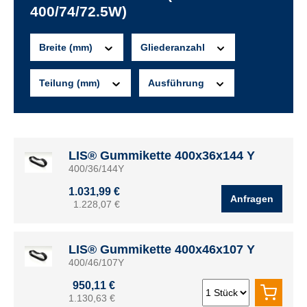
400/74/72.5W)
Breite (mm)
Gliederanzahl
Teilung (mm)
Ausführung
LIS® Gummikette 400x36x144 Y
400/36/144Y
1.031,99 €
Anfragen
1.228,07 €
LIS® Gummikette 400x46x107 Y
400/46/107Y
950,11 €
1.130,63 €