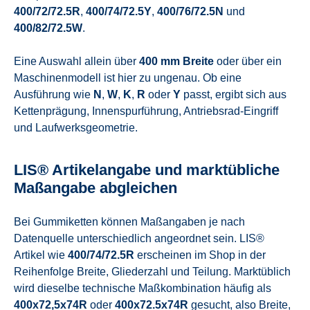
400/72/72.5R
,
400/74/72.5Y
,
400/76/72.5N
und
400/82/72.5W
.
Eine Auswahl allein über
400 mm Breite
oder über ein
Maschinenmodell ist hier zu ungenau. Ob eine
Ausführung wie
N
,
W
,
K
,
R
oder
Y
passt, ergibt sich aus
Kettenprägung, Innenspurführung, Antriebsrad-Eingriff
und Laufwerksgeometrie.
LIS® Artikelangabe und marktübliche
Maßangabe abgleichen
Bei Gummiketten können Maßangaben je nach
Datenquelle unterschiedlich angeordnet sein. LIS®
Artikel wie
400/74/72.5R
erscheinen im Shop in der
Reihenfolge Breite, Gliederzahl und Teilung. Marktüblich
wird dieselbe technische Maßkombination häufig als
400x72,5x74R
oder
400x72.5x74R
gesucht, also Breite,