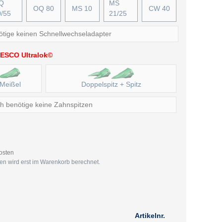
Q
MS
OQ 80
MS 10
CW 40
0/55
21/25
ötige keinen Schnellwechseladapter
ESCO Ultralok©
Meißel
Doppelspitz + Spitz
ch benötige keine Zahnspitzen
kosten
zen wird erst im Warenkorb berechnet.
Artikelnr.