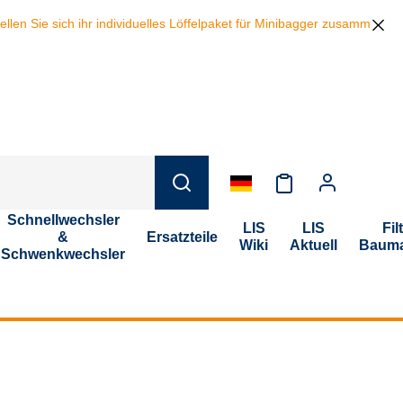
n Sie sich ihr individuelles Löffelpaket für Minibagger zusammen und 
Schnellwechsler
LIS
LIS
Fil
&
Ersatzteile
Wiki
Aktuell
Bauma
Schwenkwechsler