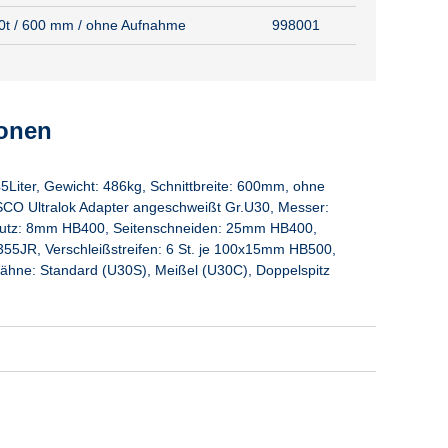
- 20t / 600 mm / ohne Aufnahme
998001
ionen
45Liter, Gewicht: 486kg, Schnittbreite: 600mm, ohne
ESCO Ultralok Adapter angeschweißt Gr.U30, Messer:
tz: 8mm HB400, Seitenschneiden: 25mm HB400,
5JR, Verschleißstreifen: 6 St. je 100x15mm HB500,
Zähne: Standard (U30S), Meißel (U30C), Doppelspitz