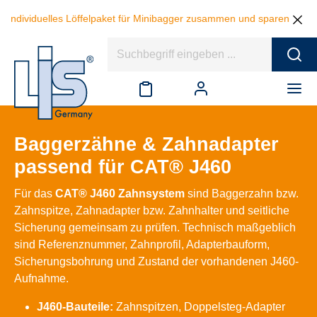
ividuelles Löffelpaket für Minibagger zusammen und sparen beim Kauf v
Baggerzähne & Zahnadapter
passend für CAT® J460
Für das
CAT® J460 Zahnsystem
sind Baggerzahn bzw.
Zahnspitze, Zahnadapter bzw. Zahnhalter und seitliche
Sicherung gemeinsam zu prüfen. Technisch maßgeblich
sind Referenznummer, Zahnprofil, Adapterbauform,
Sicherungsbohrung und Zustand der vorhandenen J460-
Aufnahme.
J460-Bauteile:
Zahnspitzen, Doppelsteg-Adapter