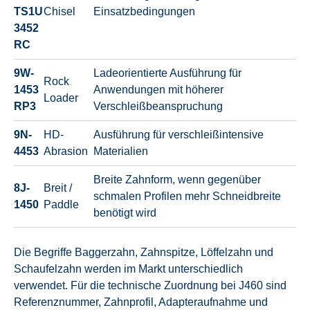
TS1U
Chisel
Einsatzbedingungen
3452
RC
9W-
Ladeorientierte Ausführung für
Rock
1453
Anwendungen mit höherer
Loader
RP3
Verschleißbeanspruchung
9N-
HD-
Ausführung für verschleißintensive
4453
Abrasion
Materialien
Breite Zahnform, wenn gegenüber
8J-
Breit /
schmalen Profilen mehr Schneidbreite
1450
Paddle
benötigt wird
Die Begriffe Baggerzahn, Zahnspitze, Löffelzahn und
Schaufelzahn werden im Markt unterschiedlich
verwendet. Für die technische Zuordnung bei J460 sind
Referenznummer, Zahnprofil, Adapteraufnahme und