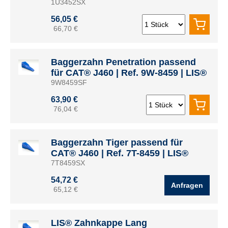
1U3452SX
56,05 €
66,70 €
Baggerzahn Penetration passend
für CAT® J460 | Ref. 9W-8459 | LIS®
9W8459SF
63,90 €
76,04 €
Baggerzahn Tiger passend für
CAT® J460 | Ref. 7T-8459 | LIS®
7T8459SX
54,72 €
Anfragen
65,12 €
LIS® Zahnkappe Lang