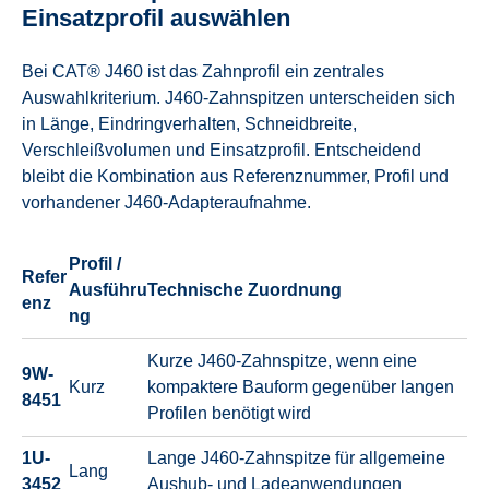
Einsatzprofil auswählen
Bei CAT® J460 ist das Zahnprofil ein zentrales
Auswahlkriterium. J460-Zahnspitzen unterscheiden sich
in Länge, Eindringverhalten, Schneidbreite,
Verschleißvolumen und Einsatzprofil. Entscheidend
bleibt die Kombination aus Referenznummer, Profil und
vorhandener J460-Adapteraufnahme.
Profil /
Refer
Ausführu
Technische Zuordnung
enz
ng
Kurze J460-Zahnspitze, wenn eine
9W-
Kurz
kompaktere Bauform gegenüber langen
8451
Profilen benötigt wird
1U-
Lange J460-Zahnspitze für allgemeine
Lang
3452
Aushub- und Ladeanwendungen