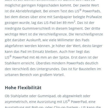
möglichst geringen Folgeschäden kommt. Der zweite Wert
®
ist die Abriebfestigkeit. Bei einem Test des LIS
PowerPads,
bei dem dieses über eine mit Sandpapier belegte Prüfwalze
3
gezogen wurde, lag das LIS-Pad bei 89 mm
. Das ist der
niedrigste Gummiverschleiß in diesem Segment. Der dritte
wichtige Wert ist die Verschleißgrenze. Die Verschleißgrenze
gibt darüber Auskunft, wie viele Millimeter des Pads
abgefahren werden können. Je höher der Wert, desto länger
kann das Pad im Einsatz bleiben. Auch hier liegt das
®
LIS
PowerPad mit 46 mm an der Spitze. Erst dann ist der
Stahlkern erreicht. Überdies mindern PowerPads deutlich
den Verschleiß des Untergrundes. Das ist für Baustellen im
urbanen Bereich von großem Vorteil.
Hohe Flexibilität
Ob Stahlplatte oder Gummipad, ob abgewinkelt oder
®
asymmetrisch, eine Ausrüstung mit LIS
PowerPad, eine
Ausstattung mit Bolt-on- oder Clip-on-System - LIS kann die