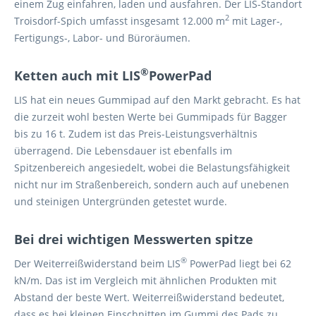
einem Zug einfahren, laden und ausfahren. Der LIS-Standort
2
Troisdorf-Spich umfasst insgesamt 12.000 m
mit Lager-,
Fertigungs-, Labor- und Büroräumen.
®
Ketten auch mit
LIS
PowerPad
LIS hat ein neues Gummipad auf den Markt gebracht. Es hat
die zurzeit wohl besten Werte bei Gummipads für Bagger
bis zu 16 t. Zudem ist das Preis-Leistungsverhältnis
überragend. Die Lebensdauer ist ebenfalls im
Spitzenbereich angesiedelt, wobei die Belastungsfähigkeit
nicht nur im Straßenbereich, sondern auch auf unebenen
und steinigen Untergründen getestet wurde.
Bei drei wichtigen Messwerten spitze
®
Der Weiterreißwiderstand beim LIS
PowerPad liegt bei 62
kN/m. Das ist im Vergleich mit ähnlichen Produkten mit
Abstand der beste Wert. Weiterreißwiderstand bedeutet,
dass es bei kleinen Einschnitten im Gummi des Pads zu