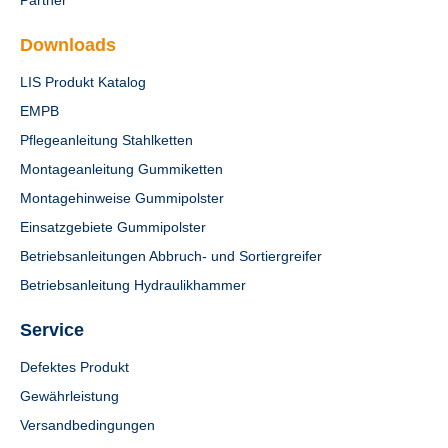
Partner
Downloads
LIS Produkt Katalog
EMPB
Pflegeanleitung Stahlketten
Montageanleitung Gummiketten
Montagehinweise Gummipolster
Einsatzgebiete Gummipolster
Betriebsanleitungen Abbruch- und Sortiergreifer
Betriebsanleitung Hydraulikhammer
Service
Defektes Produkt
Gewährleistung
Versandbedingungen