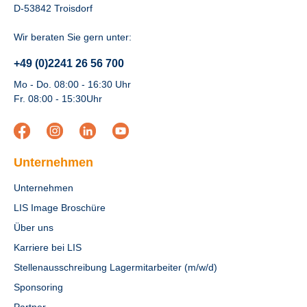
D-53842 Troisdorf
Wir beraten Sie gern unter:
+49 (0)2241 26 56 700
Mo - Do. 08:00 - 16:30 Uhr
Fr. 08:00 - 15:30Uhr
Unternehmen
Unternehmen
LIS Image Broschüre
Über uns
Karriere bei LIS
Stellenausschreibung Lagermitarbeiter (m/w/d)
Sponsoring