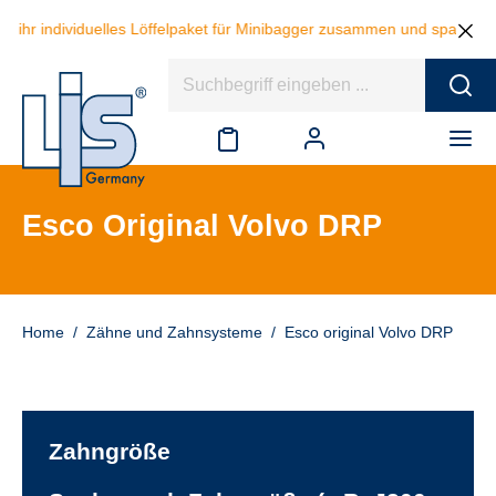
 ihr individuelles Löffelpaket für Minibagger zusammen und sparen bei
Esco Original Volvo DRP
Home
/
Zähne und Zahnsysteme
/
Esco original Volvo DRP
Zahngröße