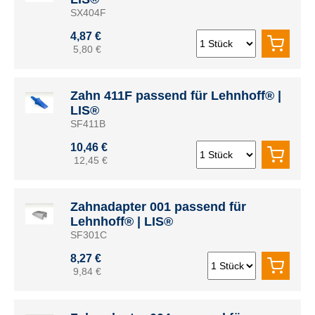
SX404F
4,87 €
5,80 €
Zahn 411F passend für Lehnhoff® |
LIS®
SF411B
10,46 €
12,45 €
Zahnadapter 001 passend für
Lehnhoff® | LIS®
SF301C
8,27 €
9,84 €