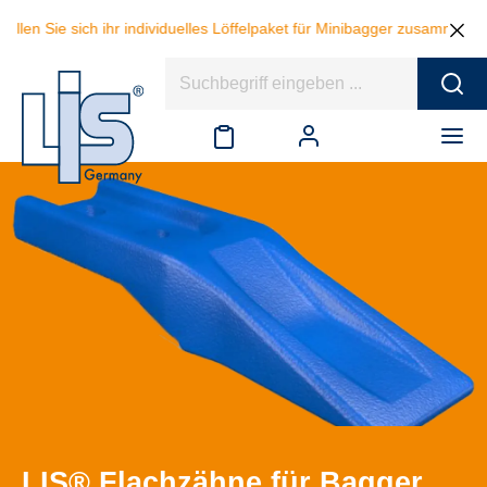
e sich ihr individuelles Löffelpaket für Minibagger zusammen und spar
LIS® Flachzähne für Bagger