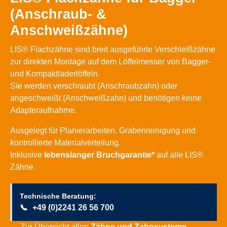
(Anschraub- &
Anschweißzähne)
LIS® Flachzähne sind breit ausgeführte Verschleißzähne
zur direkten Montage auf dem Löffelmesser von Bagger-
und Kompaktladerlöffeln.
Sie werden verschraubt (Anschraubzahn) oder
angeschweißt (Anschweißzahn) und benötigen keine
Adapteraufnahme.
Ausgelegt für Planierarbeiten, Grabenreinigung und
kontrollierte Materialverteilung.
Inklusive
lebenslanger Bruchgarantie*
auf alle LIS®
Zähne.
Technische Beratung:
📞
+49 (0)2241 26 56 700
→ Zur Übersicht aller:
Zähne und Zahnsysteme