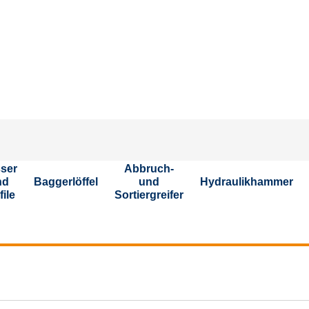
St
ser
Abbruch-
nd
Baggerlöffel
und
Hydraulikhammer
file
Sortiergreifer