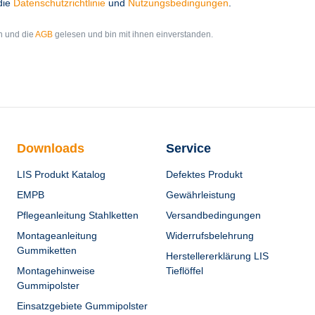
die
Datenschutzrichtlinie
und
Nutzungsbedingungen
.
 und die
AGB
gelesen und bin mit ihnen einverstanden.
Downloads
Service
LIS Produkt Katalog
Defektes Produkt
EMPB
Gewährleistung
Pflegeanleitung Stahlketten
Versandbedingungen
Montageanleitung
Widerrufsbelehrung
Gummiketten
Herstellererklärung LIS
Montagehinweise
Tieflöffel
Gummipolster
Einsatzgebiete Gummipolster