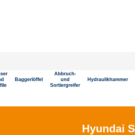
Stellen S
ser
Abbruch-
nd
Baggerlöffel
und
Hydraulikhammer
file
Sortiergreifer
Hyundai 