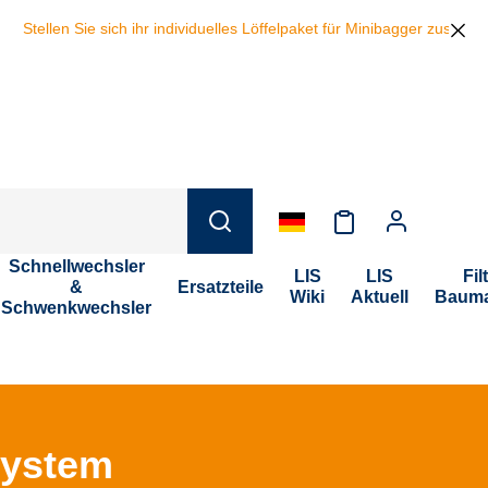
ie sich ihr individuelles Löffelpaket für Minibagger zusammen und spa
Schnellwechsler
LIS
LIS
Fil
&
Ersatzteile
Wiki
Aktuell
Bauma
Schwenkwechsler
System