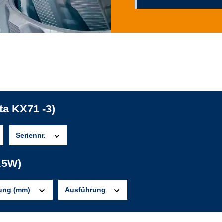
ta KX71 -3)
Seriennr.
.5W)
lung (mm)
Ausführung