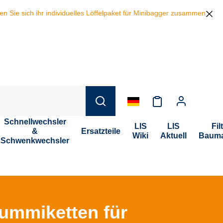
 individuelles Löffelpaket für Minibagger zusammen und sparen beim K
Schnellwechsler
LIS
LIS
Fil
&
Ersatzteile
Wiki
Aktuell
Bauma
Schwenkwechsler
ummiketten für