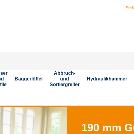
Stellen Sie sich ihr
ser
Abbruch-
nd
Baggerlöffel
und
Hydraulikhammer
file
Sortiergreifer
190 mm G