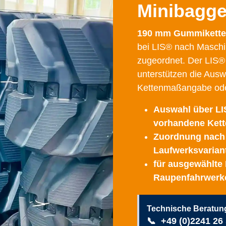
Minibagg
190 mm Gummikette
bei LIS® nach Maschi
zugeordnet. Der LIS® 
unterstützen die Aus
Kettenmaßangabe oder
Auswahl über LIS
vorhandene Ket
Zuordnung nach B
Laufwerksvarian
für ausgewählte
Raupenfahrwerk
Technische Beratun
📞
+49 (0)2241 26