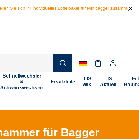
ihr individuelles Löffelpaket für Minibagger zusammen und sparen beim
Schnellwechsler
LIS
LIS
Fil
&
Ersatzteile
Wiki
Aktuell
Bauma
Schwenkwechsler
hammer für Bagger