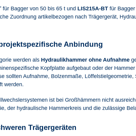
T
für Bagger von 50 bis 65 t und
LIS215A-BT
für Bagger
hnische Zuordnung artikelbezogen nach Trägergerät, Hydr
projektspezifische Anbindung
egorie werden als
Hydraulikhammer ohne Aufnahme
ge
inenspezifische Kopfplatte aufgebaut oder der Hammer 
sse sollten Aufnahme, Bolzenmaße, Löffelstielgeometri
t werden.
lwechslersystemen ist bei Großhämmern nicht ausreiche
, der hydraulische Hammerkreis und die zulässige Belas
chweren Trägergeräten