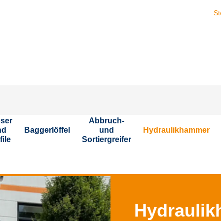
Stellen Sie sich 
ser
Abbruch-
nd
Baggerlöffel
und
Hydraulikhammer
file
Sortiergreifer
Hydraulik