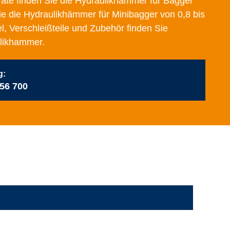
räte finden Sie die
Hydraulikhämmer für Bagger
e die
Hydraulikhämmer für Minibagger von 0,8 bis
, Verschleißteile und Zubehör finden Sie
likhammer
.
g:
 56 700