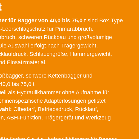
t
r für Bagger von 40,0 bis 75,0 t
sind Box-Type
Leerschlagschutz für Primärabbruch,
inbruch, schweren Rückbau und großvolumige
 Die Auswahl erfolgt nach Trägergewicht,
ücklaufdruck, Schlauchgröße, Hammergewicht,
d Einsatzmaterial.
ßbagger, schwere Kettenbagger und
0,0 bis 75,0 t
ell als Hydraulikhammer ohne Aufnahme für
chinenspezifische Adapterlösungen gelistet
ahl:
Ölbedarf, Betriebsdruck, Rücklauf,
n, ABH-Funktion, Trägergerät und Werkzeug