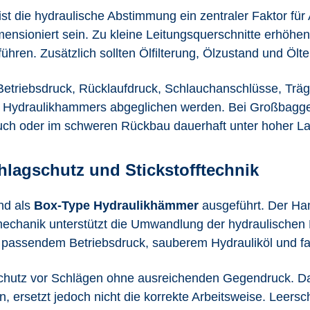
t die hydraulische Abstimmung ein zentraler Faktor für A
ensioniert sein. Zu kleine Leitungsquerschnitte erhöh
ren. Zusätzlich sollten Ölfilterung, Ölzustand und Ölte
, Betriebsdruck, Rücklaufdruck, Schlauchanschlüsse, Tr
s Hydraulikhammers abgeglichen werden. Bei Großbagger
ch oder im schweren Rückbau dauerhaft unter hoher Las
lagschutz und Stickstofftechnik
nd als
Box-Type Hydraulikhämmer
ausgeführt. Der Ham
gmechanik unterstützt die Umwandlung der hydraulischen 
, passendem Betriebsdruck, sauberem Hydrauliköl und f
chutz vor Schlägen ohne ausreichenden Gegendruck. Da
ersetzt jedoch nicht die korrekte Arbeitsweise. Leersch