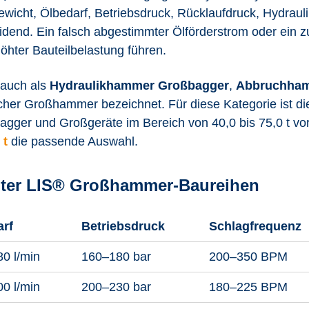
wicht, Ölbedarf, Betriebsdruck, Rücklaufdruck, Hydrau
end. Ein falsch abgestimmter Ölförderstrom oder ein z
hter Bauteilbelastung führen.
 auch als
Hydraulikhammer Großbagger
,
Abbruchham
er Großhammer bezeichnet. Für diese Kategorie ist die
agger und Großgeräte im Bereich von 40,0 bis 75,0 t vor
 t
die passende Auswahl.
lter LIS® Großhammer-Baureihen
arf
Betriebsdruck
Schlagfrequenz
0 l/min
160–180 bar
200–350 BPM
0 l/min
200–230 bar
180–225 BPM