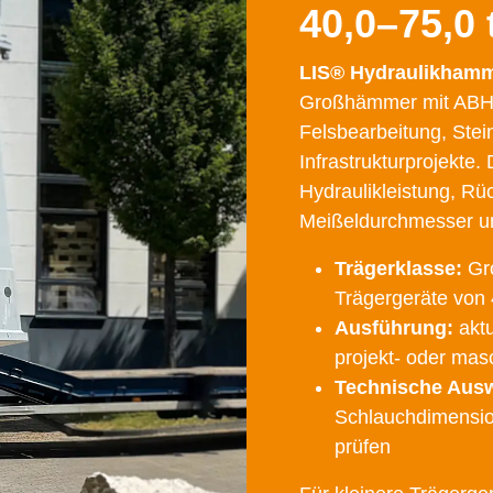
40,0–75,0 
LIS® Hydraulikhamme
Großhämmer mit ABH-
Felsbearbeitung, Ste
Infrastrukturprojekte.
Hydraulikleistung, R
Meißeldurchmesser un
Trägerklasse:
Gro
Trägergeräte von 4
Ausführung:
aktu
projekt- oder mas
Technische Ausw
Schlauchdimensio
prüfen