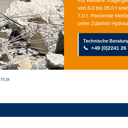
Für kleinere Trägerge
von 8,0 bis 35,0 t
sowi
7,0 t
. Passende Meißel
unter
Zubehör Hydrau
Technische Beratun
📞
+49 (0)2241 26
75,0t