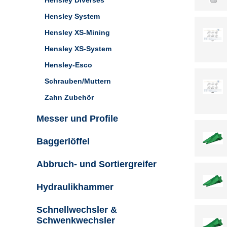
Hensley Diverses
Hensley System
Hensley XS-Mining
Hensley XS-System
Hensley-Esco
Schrauben/Muttern
Zahn Zubehör
Messer und Profile
Baggerlöffel
Abbruch- und Sortiergreifer
Hydraulikhammer
Schnellwechsler &
Schwenkwechsler