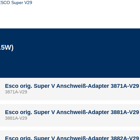
ESCO Super V29
.5W)
Esco orig. Super V Anschweiß-Adapter 3871A-V29
3871A-V29
Esco orig. Super V Anschweiß-Adapter 3881A-V29
3881A-V29
Esco orig. Super V Anschweiß-Adapter 3882A-V29