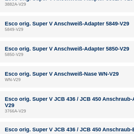
3882A-V29
Esco orig. Super V Anschweiß-Adapter 5849-V29
5849-V29
Esco orig. Super V Anschweiß-Adapter 5850-V29
5850-V29
Esco orig. Super V Anschweiß-Nase WN-V29
WN-V29
Esco orig. Super V JCB 436 / JCB 450 Anschraub-
V29
3766A-V29
Esco orig. Super V JCB 436 / JCB 450 Anschraub-