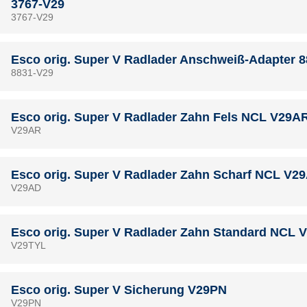
3767-V29
3767-V29
Esco orig. Super V Radlader Anschweiß-Adapter 
8831-V29
Esco orig. Super V Radlader Zahn Fels NCL V29A
V29AR
Esco orig. Super V Radlader Zahn Scharf NCL V2
V29AD
Esco orig. Super V Radlader Zahn Standard NCL 
V29TYL
Esco orig. Super V Sicherung V29PN
V29PN