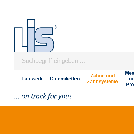
Mes
Zähne und
Laufwerk
Gummiketten
u
Zahnsysteme
Pro