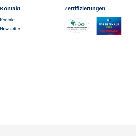
Kontakt
Zertifizierungen
Kontakt
Newsletter