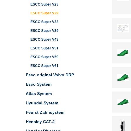
ESCO Super V23
ESCO Super V29
ESCO Super V33
ESCO Super V39
ESCO Super V43
ESCO Super V51
ESCO Super V59
ESCO Super V61
Esco original Volvo DRP
Esco System
Atlas System
Hyundai System
Feurst Zahnsystem
Hensley CAT-J