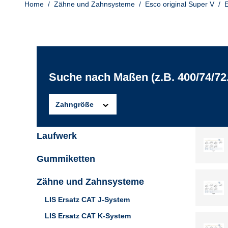
Home
/
Zähne und Zahnsysteme
/
Esco original Super V
/
Suche nach Maßen (z.B. 400/74/72
Zahngröße
Laufwerk
Gummiketten
Zähne und Zahnsysteme
LIS Ersatz CAT J-System
LIS Ersatz CAT K-System