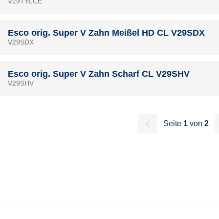
V29TYLCE
Esco orig. Super V Zahn Meißel HD CL V29SDX
V29SDX
Esco orig. Super V Zahn Scharf CL V29SHV
V29SHV
Seite
1
von
2