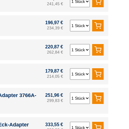
241,45 €
196,97 €
234,39 €
220,87 €
262,84 €
179,87 €
214,05 €
Adapter 3766A-
251,96 €
299,83 €
Eck-Adapter
333,55 €