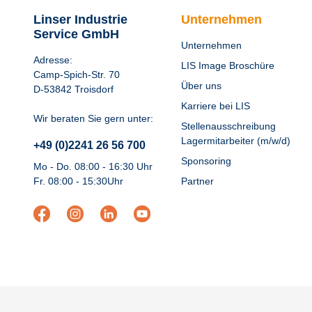
Linser Industrie
Unternehmen
Service GmbH
Unternehmen
Adresse:
LIS Image Broschüre
Camp-Spich-Str. 70
Über uns
D-53842 Troisdorf
Karriere bei LIS
Wir beraten Sie gern unter:
Stellenausschreibung
Lagermitarbeiter (m/w/d)
+49 (0)2241 26 56 700
Sponsoring
Mo - Do. 08:00 - 16:30 Uhr
Fr. 08:00 - 15:30Uhr
Partner