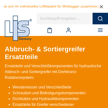
h ihr individuelles Löffelpaket für Minibagger zusammen und sparen be
Abbruch- & Sortiergreifer
Ersatzteile
Ersatzteile und Verschleißkomponenten für hydraulische
Abbruch- und Sortiergreifer mit Drehkranz-
Rotationssystem.
Wendemesser und Verschleißteile
Schrauben und Befestigungskomponenten
Dichtsätze und Hydraulikkomponenten
Ersatzteile für Greifer verschiedener