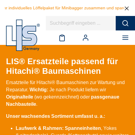
hr individuelles Löffelpaket für Minibagger zusammen und sparen beim 
LIS® Ersatzteile passend für
Hitachi® Baumaschinen
Ersatzteile für Hitachi® Baumaschinen zur Wartung und
Reparatur.
Wichtig:
Je nach Produkt liefern wir
Originalteile
(wo gekennzeichnet) oder
passgenaue
Nachbauteile
.
Unser wachsendes Sortiment umfasst u. a.:
Laufwerk & Rahmen:
Spanneinheiten
, Yokes