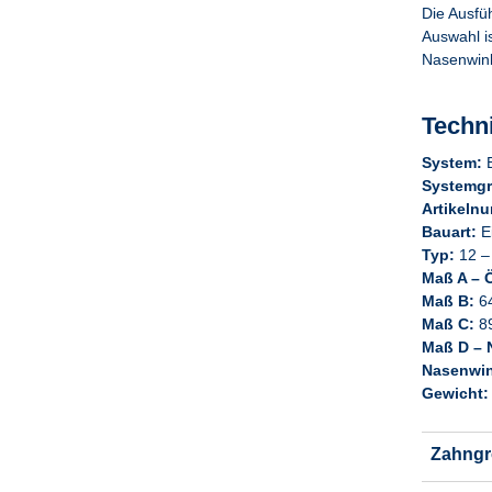
Die Ausfüh
Auswahl i
Nasenwink
Techn
System:
E
Systemgr
Artikeln
Bauart:
E
Typ:
12 –
Maß A – 
Maß B:
6
Maß C:
8
Maß D – 
Nasenwin
Gewicht:
Zahngr