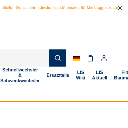
e sich ihr individuelles Löffelpaket für Minibagger zusammen und spar
Schnellwechsler
LIS
LIS
Fil
&
Ersatzteile
Wiki
Aktuell
Bauma
Schwenkwechsler