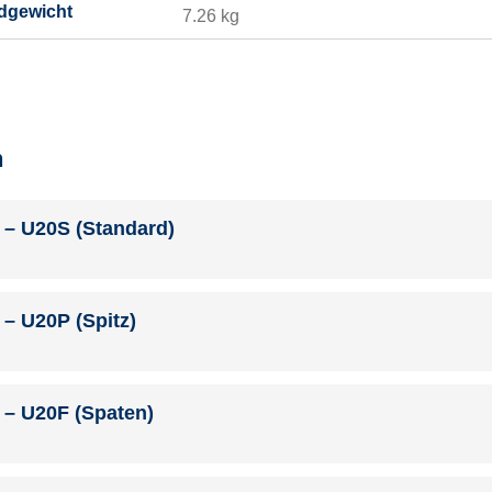
dgewicht
7.26 kg
n
– U20S (Standard)
– U20P (Spitz)
– U20F (Spaten)