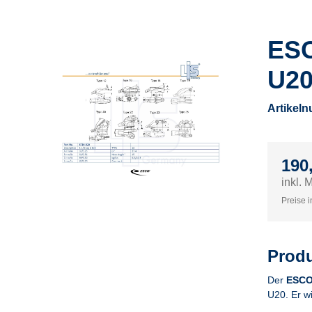
ESC
U20
Artikel
190
inkl. 
Preise i
Produ
Der
ESCO
U20. Er w