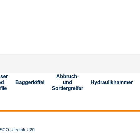
Stellen Si
ser
Abbruch-
nd
Baggerlöffel
und
Hydraulikhammer
file
Sortiergreifer
SCO Ultralok U20