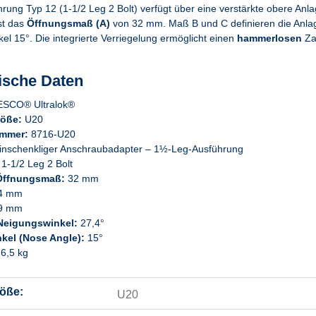
rung Typ 12 (1-1/2 Leg 2 Bolt) verfügt über eine verstärkte obere Anla
st das
Öffnungsmaß (A)
von 32 mm. Maß B und C definieren die Anlag
el 15°. Die integrierte Verriegelung ermöglicht einen
hammerlosen
Za
ische Daten
SCO® Ultralok®
öße:
U20
ummer:
8716-U20
inschenkliger Anschraubadapter – 1½-Leg-Ausführung
 1-1/2 Leg 2 Bolt
Öffnungsmaß:
32 mm
4 mm
9 mm
Neigungswinkel:
27,4°
kel (Nose Angle):
15°
6,5 kg
öße:
U20