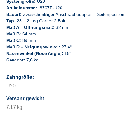
Systemgröße:
U20
Artikelnummer:
8707R-U20
Bauart:
Zweischenkliger Anschraubadapter – Seitenposition
Typ:
23 – 2 Leg Corner 2 Bolt
Maß A – Öffnungsmaß:
32 mm
Maß B:
64 mm
Maß C:
89 mm
Maß D – Neigungswinkel:
27,4°
Nasenwinkel (Nose Angle):
15°
Gewicht:
7,6 kg
Zahngröße:
U20
Versandgewicht
7.17 kg