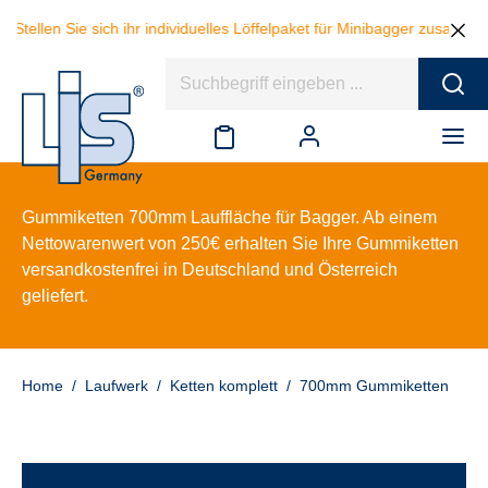
Stellen Sie sich ihr individuelles Löffelpaket für Minibagger zusamme
Gummiketten 700mm Lauffläche für Bagger. Ab einem
Nettowarenwert von 250€ erhalten Sie Ihre Gummiketten
versandkostenfrei in Deutschland und Österreich
geliefert.
Home
/
Laufwerk
/
Ketten komplett
/
700mm Gummiketten