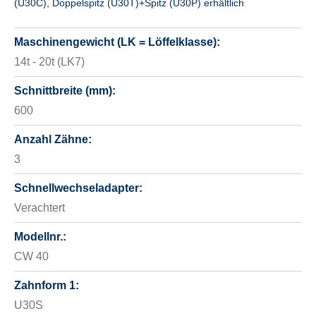
(U30C), Doppelspitz (U30T)+Spitz (U30P) erhältlich
Maschinengewicht (LK = Löffelklasse):
14t - 20t (LK7)
Schnittbreite (mm):
600
Anzahl Zähne:
3
Schnellwechseladapter:
Verachtert
Modellnr.:
CW 40
Zahnform 1:
U30S