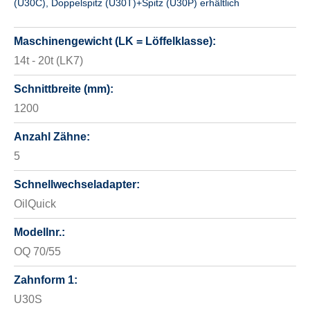
(U30C), Doppelspitz (U30T)+Spitz (U30P) erhältlich
Maschinengewicht (LK = Löffelklasse):
14t - 20t (LK7)
Schnittbreite (mm):
1200
Anzahl Zähne:
5
Schnellwechseladapter:
OilQuick
Modellnr.:
OQ 70/55
Zahnform 1:
U30S