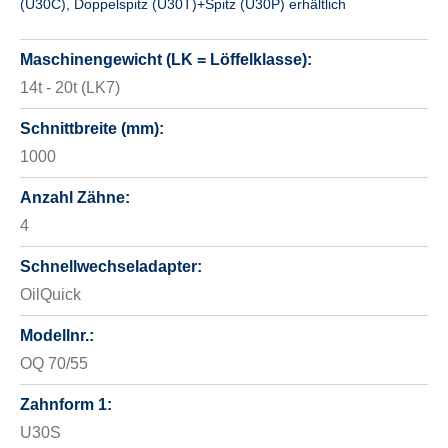
(U30C), Doppelspitz (U30T)+Spitz (U30P) erhältlich
Maschinengewicht (LK = Löffelklasse):
14t - 20t (LK7)
Schnittbreite (mm):
1000
Anzahl Zähne:
4
Schnellwechseladapter:
OilQuick
Modellnr.:
OQ 70/55
Zahnform 1:
U30S