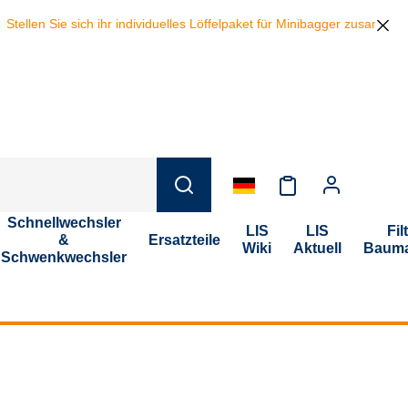
llen Sie sich ihr individuelles Löffelpaket für Minibagger zusammen u
Schnellwechsler
LIS
LIS
Fil
&
Ersatzteile
Wiki
Aktuell
Bauma
Schwenkwechsler