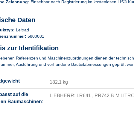
he Zeichnung:
Einsehbar nach Registrierung im kostenlosen LIS® Ku
ische Daten
ukttyp:
Leitrad
renznummer:
5800081
s zur Identifikation
ebenen Referenzen und Maschinenzuordnungen dienen der technischen Z
ummer, Ausführung und vorhandene Bauteilabmessungen geprüft wer
dgewicht
182.1 kg
 passt auf die
LIEBHERR: LR641 , PR742 B-M LITR
den Baumaschinen: