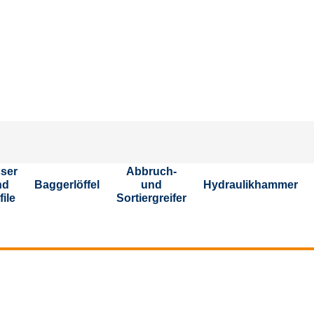
Ste
ser
Abbruch-
nd
Baggerlöffel
und
Hydraulikhammer
file
Sortiergreifer