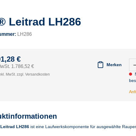
® Leitrad LH286
nummer:
LH286
01,28 €
Merken
MwSt. 1.786,52 €
N
nkl. MwSt. zzgl. Versandkosten
bes
Anf
ktinformationen
 Leitrad LH286
ist eine Laufwerkskomponente für ausgewählte Raupen