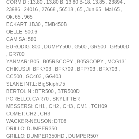
CORMIDI: 13.80 , 13.80 B, 13.80 B-18, 13.85 , 23894 ,
23986 , 24016 , 27668 , 56518 , 65 , Jun 65 , Mai 65 ,
Okt 65 , 965
ECKART: 1B30 , EMB450B
OELLE: 500.6
CAMISA: 580
EURODIG: 800 , DUMPY500 , G500 , GR500 , GR500D
, GR700
YANMAR: B05 , B05RSCOPY , B05SCOPY , MCG131
CHIKUSUI: BFK703 , BFK709 , BFP703 , BFX703 ,
CC500 , GC403 , GG403
SLANE INT.L: BigSkipht75
BERTOLINI: BTR500 , BTR500D
PORELLO: CAR70 , SKYLIFTER
MESSERSI: CH1 , CH2 , CH3 , CM1 , TCH09
COMET: CH2 , CH3
WACKER-NEUSON: DT08
DRILLO: DUMPER350
GRILLO: DUMPER350HD , DUMPER507