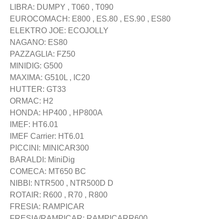
LIBRA: DUMPY , T060 , T090
EUROCOMACH: E800 , ES.80 , ES.90 , ES80
ELEKTRO JOE: ECOJOLLY
NAGANO: ES80
PAZZAGLIA: FZ50
MINIDIG: G500
MAXIMA: G510L , IC20
HUTTER: GT33
ORMAC: H2
HONDA: HP400 , HP800A
IMEF: HT6.01
IMEF Carrier: HT6.01
PICCINI: MINICAR300
BARALDI: MiniDig
COMECA: MT650 BC
NIBBI: NTR500 , NTR500D D
ROTAIR: R600 , R70 , R800
FRESIA: RAMPICAR
FRESIA/RAMPICAR: RAMPICARR600