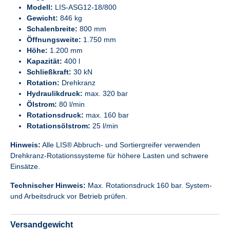
Modell:
LIS-ASG12-18/800
Gewicht:
846 kg
Schalenbreite:
800 mm
Öffnungsweite:
1.750 mm
Höhe:
1.200 mm
Kapazität:
400 l
Schließkraft:
30 kN
Rotation:
Drehkranz
Hydraulikdruck:
max. 320 bar
Ölstrom:
80 l/min
Rotationsdruck:
max. 160 bar
Rotationsölstrom:
25 l/min
Hinweis:
Alle LIS® Abbruch- und Sortiergreifer verwenden
Drehkranz-Rotationssysteme für höhere Lasten und schwere
Einsätze.
Technischer Hinweis:
Max. Rotationsdruck 160 bar. System-
und Arbeitsdruck vor Betrieb prüfen.
Versandgewicht