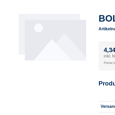
BO
Artikel
4,34
inkl. 
Preise i
Produ
Versan