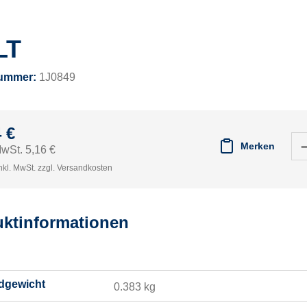
LT
nummer:
1J0849
 €
Merken
MwSt. 5,16 €
nkl. MwSt. zzgl. Versandkosten
ktinformationen
dgewicht
0.383 kg