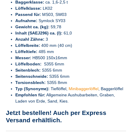
Baggerklasse:
ca. 1,6-2,5 t
Löffelklasse:
LK02
Passend für:
MS03, SW03
Aufnahme:
Symlock SY03
Gewicht ca. (kg):
59,78
Inhalt (SAEJ296) ca. (l):
61,0
Anzahl Zähne:
3
Löffelbreite:
400 mm (40 cm)
Löffeltiefe:
485 mm
Messer:
HB500 150x16mm
Löffelboden:
S355 6mm
Seitenblech:
S355 6mm
Seitenschneide:
S355 6mm
Torsionsblech:
S355 8mm
Typ (Synonyme):
Tieflöffel,
Minibaggerlöffel
, Baggerlöffel
Empfohlen für:
Allgemeine Aushubarbeiten, Graben,
Laden von Erde, Sand, Kies.
Jetzt bestellen! Auch per
Express
Versand
erhältlich.