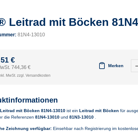
® Leitrad mit Böcken 81N
nummer:
81N4-13010
,51 €
Merken
MwSt. 744,36 €
nkl. MwSt. zzgl. Versandkosten
ktinformationen
Leitrad mit Böcken 81N4-13010
ist ein
Leitrad mit Böcken
für ausg
ber die Referenzen
81N4-13010
und
81N3-13010
.
he Zeichnung verfügbar:
Einsehbar nach Registrierung im kostenlo