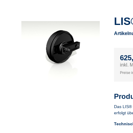
LIS
Artikel
625
inkl. 
Preise i
Produ
Das LIS®
erfolgt ü
Technisc