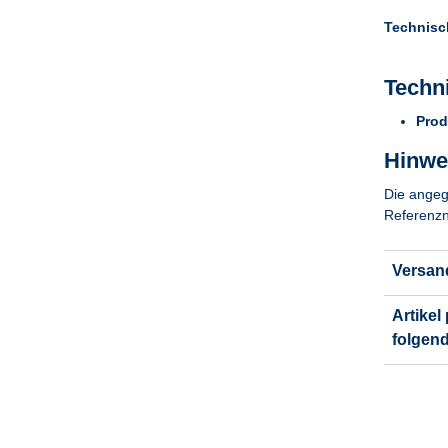
Technisc
Techn
Prod
Hinwei
Die angeg
Referenzn
Versan
Artikel
folgen