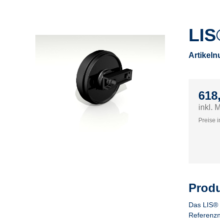
LIS
Artikel
618
inkl. 
Preise i
Produ
Das LIS® 
Referenzn