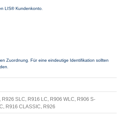
sen LIS® Kundenkonto.
uordnung. Für eine eindeutige Identifikation sollten
den.
, R926 SLC, R916 LC, R906 WLC, R906 S-
LC, R916 CLASSIC, R926