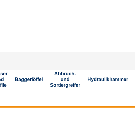
St
ser
Abbruch-
nd
Baggerlöffel
und
Hydraulikhammer
file
Sortiergreifer