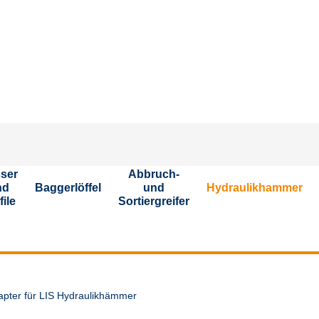
S
ser
Abbruch-
nd
Baggerlöffel
und
Hydraulikhammer
file
Sortiergreifer
apter für LIS Hydraulikhämmer