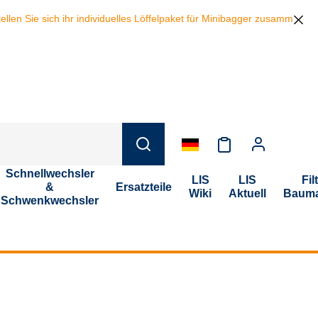
 Sie sich ihr individuelles Löffelpaket für Minibagger zusammen und s
Schnellwechsler
LIS
LIS
Fil
&
Ersatzteile
Wiki
Aktuell
Bauma
Schwenkwechsler