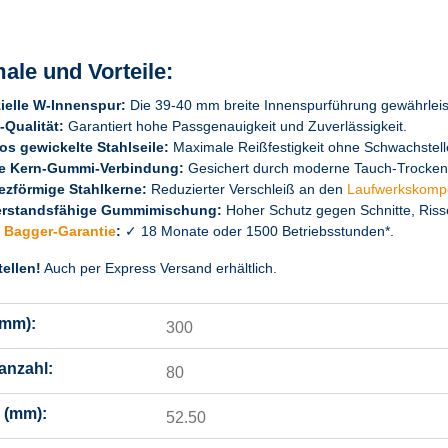
ale und Vorteile:
ielle W-Innenspur:
Die 39-40 mm breite Innenspurführung gewährleiste
Qualität:
Garantiert hohe Passgenauigkeit und Zuverlässigkeit.
os gewickelte Stahlseile:
Maximale Reißfestigkeit ohne Schwachstell
e Kern-Gummi-Verbindung:
Gesichert durch moderne Tauch-Trocken
ezförmige Stahlkerne:
Reduzierter Verschleiß an den
Laufwerkskomp
rstandsfähige Gummimischung:
Hoher Schutz gegen Schnitte, Riss
 Bagger-Garantie
:
✓ 18 Monate oder 1500 Betriebsstunden*.
tellen!
Auch per Express Versand erhältlich.
(mm):
300
anzahl:
80
 (mm):
52.50