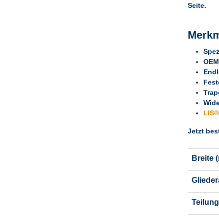
Seite.
Merkm
Spez
OEM-
Endl
Fest
Trap
Wide
LIS®
Jetzt bes
Breite 
Glieder
Teilung