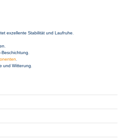
t exzellente Stabilität und Laufruhe.
en.
-Beschichtung.
onenten
.
e und Witterung.