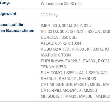
rung:
W-Innenspur 39-40 mm
dgewicht
117.76 kg
 passt auf die
IMER: 30 J, 30 UJ, 30 Z, 32 J
den Baumaschinen:
IHI: 30 UJ, 30 Z, IS22UX , IS28UX , IS
EUROCAT: 350 LSE
ATLAS: 604 -2, CT30N
KUBOTA: AR30 , KH030 , KH030 G, KH
IWAFUJI: CT30N
FURUKAWA: FX028.2 , FX030 , FX03
TEKNA: K35S
SUMITOMO: LS850UXJ , LS850UXJ2 , 
SH30UJ , SH30UJ2 , SH30UJ3
CAT-MITSUBISHI: ME30T , ME35 , MM
CATERPILLAR: MM30 , MM30B
MITSUBISHI: MM30 , MM30B , MM30C