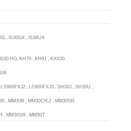
30G , IS30GX , IS38UX
030 HG, KH70 , KH91 , KX030
1UR
LS900FXJ2 , LS900FXJ3 , SH30J , SH30U ,
30 , MM30B , MM30CR.2 , MM30SR
R , MM30SR , MM30T