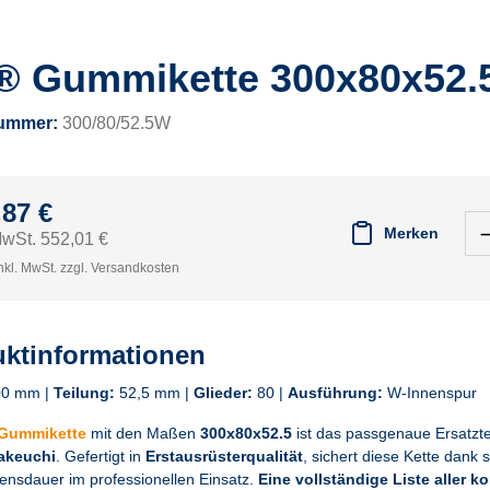
® Gummikette 300x80x52.
nummer:
300/80/52.5W
,87 €
Merken
MwSt. 552,01 €
nkl. MwSt. zzgl. Versandkosten
ktinformationen
0 mm |
Teilung:
52,5 mm |
Glieder:
80 |
Ausführung:
W-Innenspur
 Gummikette
mit den Maßen
300x80x52.5
ist das passgenaue Ersatzte
Takeuchi
. Gefertigt in
Erstausrüsterqualität
, sichert diese Kette dank
ensdauer im professionellen Einsatz.
Eine vollständige Liste aller k